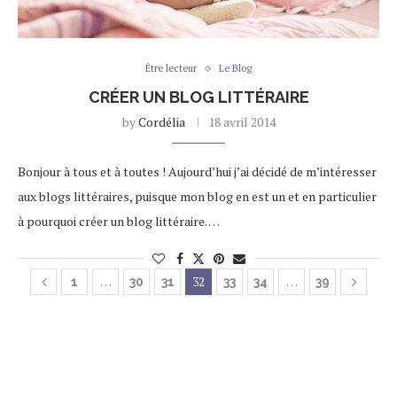
Être lecteur
Le Blog
CRÉER UN BLOG LITTÉRAIRE
by
Cordélia
18 avril 2014
Bonjour à tous et à toutes ! Aujourd’hui j’ai décidé de m’intéresser
aux blogs littéraires, puisque mon blog en est un et en particulier
à pourquoi créer un blog littéraire. …
…
32
…
1
30
31
33
34
39