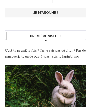
PREMIÈRE VISITE ?
C'est ta première fois ? Tu ne sais pas où aller ? Pas de
panique, je te guide pas-à -pas : suis le lapin blanc !
J’AI TESTÉ IZNEO POUR LIRE DES
J’AI TESTÉ L’ÉCOLE D’ÉCR
BDS, MANGAS...
CÉCILE DUQUENN