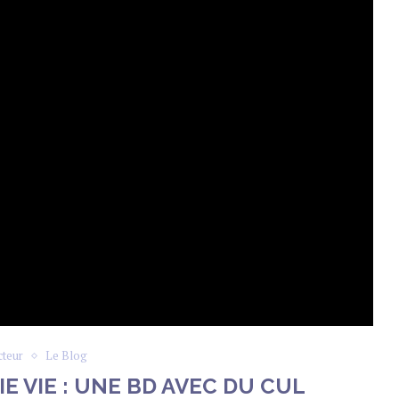
cteur
Le Blog
IE VIE : UNE BD AVEC DU CUL