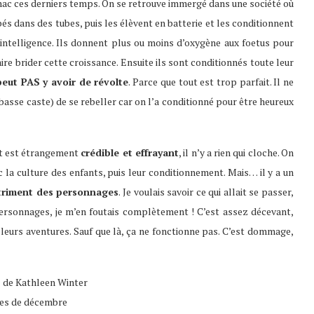
Fnac ces derniers temps. On se retrouve immergé dans une société où
ébés dans des tubes, puis les élèvent en batterie et les conditionnent
 l’intelligence. Ils donnent plus ou moins d’oxygène aux foetus pour
re brider cette croissance. Ensuite ils sont conditionnés toute leur
 peut PAS y avoir de révolte
. Parce que tout est trop parfait. Il ne
basse caste) de se rebeller car on l’a conditionné pour être heureux
out est étrangement
crédible et effrayant
, il n’y a rien qui cloche. On
c la culture des enfants, puis leur conditionnement. Mais… il y a un
triment des personnages
. Je voulais savoir ce qui allait se passer,
 personnages, je m’en foutais complètement ! C’est assez décevant,
 leurs aventures. Sauf que là, ça ne fonctionne pas. C’est dommage,