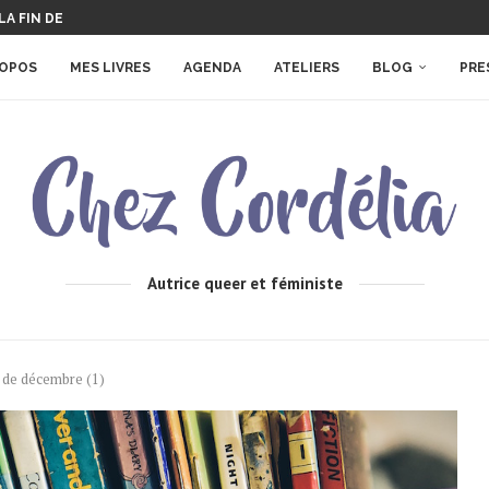
A FIN DE...
PIRE : MON 1ER ROMAN...
W CHALLENGE !
 ÉDITEUR
RE UN ROMAN
ROPOS
MES LIVRES
AGENDA
ATELIERS
BLOG
PRE
Autrice queer et féministe
es de décembre (1)