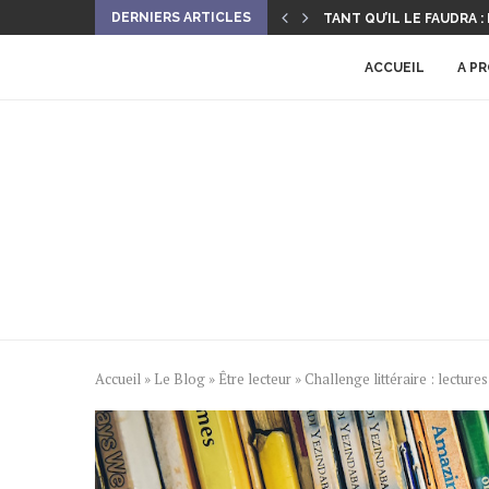
DERNIERS ARTICLES
TANT QU’IL LE FAUDRA : L
ALANA ET L’ENFANT VAM
LE RETOUR DU RAINBO
COMMENT TROUVER UN
7 CONSEILS POUR ÉCRI
ACCUEIL
A P
Accueil
»
Le Blog
»
Être lecteur
»
Challenge littéraire : lectur