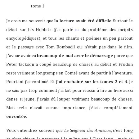
Je crois me souvenir que
la lecture avait été difficile
. Surtout le
début sur les Hobbits (j’ai parlé
ici
du problème des incipits
encyclopédiques), et tous les chants et poèmes un peu partout
et le passage avec Tom Bombadil qui n’était pas dans le film.
J’avoue avoir eu
beaucoup de mal avec le démarrage
parce que
Peter Jackson a coupé beaucoup de choses au début et Frodon
reste vraiment longtemps en Comté avant de partir à l’aventure.
Pourtant j’ai continué. Et
j’ai enchaîné sur les tomes 2 et 3
. Je
ne sais pas trop comment j’ai fait pour réussir à lire un livre aussi
dense si jeune, j’avais dû louper vraiment beaucoup de choses.
Mais cela n’avait aucune importance, j’étais complètement
envoutée
.
Vous entendrez souvent que
Le Seigneur des Anneaux
, c’est long
et c’est chiant. Je proteste ! Je m’insurge ! C’est long… mais ce