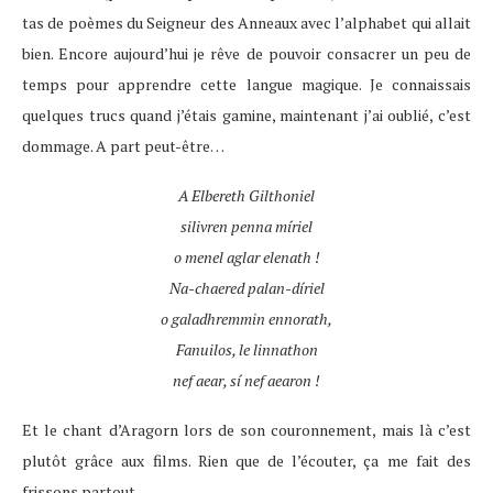
tas de poèmes du Seigneur des Anneaux avec l’alphabet qui allait
bien. Encore aujourd’hui je rêve de pouvoir consacrer un peu de
temps pour apprendre cette langue magique. Je connaissais
quelques trucs quand j’étais gamine, maintenant j’ai oublié, c’est
dommage. A part peut-être…
A Elbereth Gilthoniel
silivren penna míriel
o menel aglar elenath !
Na-chaered palan-díriel
o galadhremmin ennorath,
Fanuilos, le linnathon
nef aear, sí nef aearon !
Et le chant d’Aragorn lors de son couronnement, mais là c’est
plutôt grâce aux films. Rien que de l’écouter, ça me fait des
frissons partout.