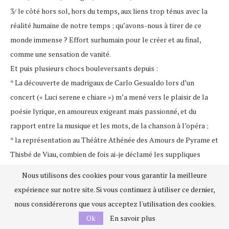
3/ le côté hors sol, hors du temps, aux liens trop ténus avec la
réalité humaine de notre temps ; qu’avons-nous à tirer de ce
monde immense ? Effort surhumain pour le créer et au final,
comme une sensation de vanité.
Et puis plusieurs chocs bouleversants depuis :
* La découverte de madrigaux de Carlo Gesualdo lors d’un
concert (« Luci serene e chiare ») m’a mené vers le plaisir de la
poésie lyrique, en amoureux exigeant mais passionné, et du
rapport entre la musique et les mots, de la chanson à l’opéra ;
* la représentation au Théâtre Athénée des Amours de Pyrame et
Thisbé de Viau, combien de fois ai-je déclamé les suppliques
amoureuses et éperdues de ce Ve acte fabuleux ; l’acmé de la
Nous utilisons des cookies pour vous garantir la meilleure
poésie baroque ;
expérience sur notre site. Si vous continuez à utiliser ce dernier,
* La lecture de ce Monument que sont Les Tragiques, que je loue
nous considérerons que vous acceptez l'utilisation des cookies.
autant que Sainte-Beuve : « âpre, austère, inexorable, hérissé
Ok
En savoir plus
d’hyperboles, étincelant de beautés, rachetant une rudesse