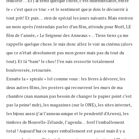
feuilleté … Et j’ai senti quelque chose, c’est indéfinissable, entre
le « c’est quoi ce truc » et le sentiment que je dois le découvrir à
tout prit! Et puis … rien de spécial les jours suivants. Mais environ
un mois après j’entendais parler d’un film, attendu pour Noël, LE
film de l’année, « Le Seigneur des Anneaux »… Tiens tiens ça me
rappelle quelque chose. Je suis donc allez le voir au cinéma (alors
que ce n’était absolument pas mon genre mais pas du tout du
tout). Et là *bam* le choc! J’en suis ressortie totalement
bouleversée, retournée.
Ensuite la « spirale » lol comme vous : les livres à dévorer, les
deux autres films, les posters qui recouvrent les murs de ma
chambre (nan maman pas besoin de changer le papier peint c’est
pas la peine! mdr), les magazines (sur le ONE), les sites internet,
les bijoux aussi (j’ai l’anneau unique et le pendentif d’Arwen), les
timbres de Nouvelle-Zélande, l’agenda … bref l’emballement
total ! Aujourd’hui ce super emballement est passé mais il y a