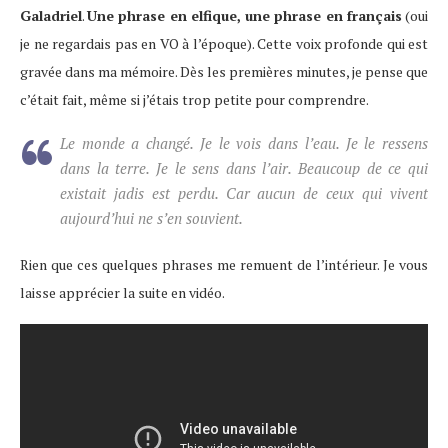
Galadriel
.
Une phrase en elfique, une phrase en français
(oui
je ne regardais pas en VO à l’époque). Cette voix profonde qui est
gravée dans ma mémoire. Dès les premières minutes, je pense que
c’était fait, même si j’étais trop petite pour comprendre.
Le monde a changé. Je le vois dans l’eau. Je le ressens
dans la terre. Je le sens dans l’air. Beaucoup de ce qui
existait jadis est perdu. Car aucun de ceux qui vivent
aujourd’hui ne s’en souvient.
Rien que ces quelques phrases me remuent de l’intérieur. Je vous
laisse apprécier la suite en vidéo.