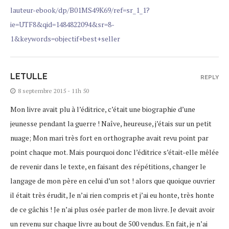
lauteur-ebook/dp/B01MS49K69/ref=sr_1_1?
ie=UTF8&qid=1484822094&sr=8-
1&keywords=objectif+best+seller
LETULLE
REPLY
8 septembre 2015 - 11h 50
Mon livre avait plu à l’éditrice, c’était une biographie d’une
jeunesse pendant la guerre ! Naîve, heureuse, j’étais sur un petit
nuage; Mon mari très fort en orthographe avait revu point par
point chaque mot. Mais pourquoi donc l’éditrice s’était-elle mêlée
de revenir dans le texte, en faisant des répétitions, changer le
langage de mon père en celui d’un sot ! alors que quoique ouvrier
il était très érudit, Je n’ai rien compris et j’ai eu honte, très honte
de ce gâchis ! Je n’ai plus osée parler de mon livre. Je devait avoir
un revenu sur chaque livre au bout de 500 vendus. En fait, je n’ai