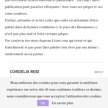
publication peut paraître effrayante ! Avec tous ses pièges et ses
coins sombres.
Parfois , attendre et écrire coûte que coûte en attendant d’être
publié dans de bonnes conditions (« le pays des Bisounours »)
n’est pas plus mal et évite certains pièges.
Par contre je tire mon chapeau à tous ceux qui osent et qui
franchissent le pas pour faire publier leur livre par eux même (
entièrement ou en partie) ;
CORDÉLIA REID
REPLY
21 juin 2014 - 21h 50
Nous utilisons des cookies pour vous garantir la meilleure
Merci, j’ai fait au mieux ^^
expérience sur notre site. Si vous continuez à utiliser ce dernier,
Je pense que c’est à chaque auteur de trouver la formule qui lui
nous considérerons que vous acceptez l'utilisation des cookies.
convient :D
Ok
En savoir plus