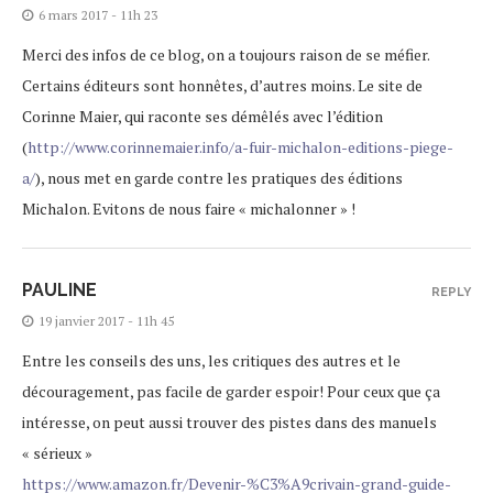
6 mars 2017 - 11h 23
Merci des infos de ce blog, on a toujours raison de se méfier.
Certains éditeurs sont honnêtes, d’autres moins. Le site de
Corinne Maier, qui raconte ses démêlés avec l’édition
(
http://www.corinnemaier.info/a-fuir-michalon-editions-piege-
a/
), nous met en garde contre les pratiques des éditions
Michalon. Evitons de nous faire « michalonner » !
PAULINE
REPLY
19 janvier 2017 - 11h 45
Entre les conseils des uns, les critiques des autres et le
découragement, pas facile de garder espoir! Pour ceux que ça
intéresse, on peut aussi trouver des pistes dans des manuels
« sérieux »
https://www.amazon.fr/Devenir-%C3%A9crivain-grand-guide-