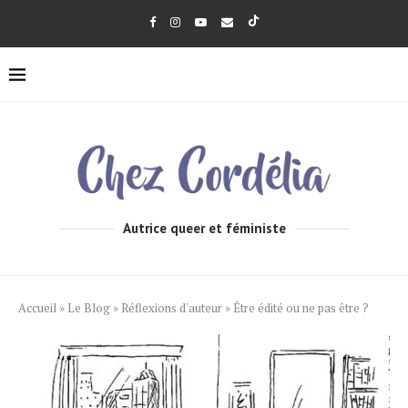
Autrice queer et féministe
Accueil
»
Le Blog
»
Réflexions d'auteur
»
Être édité ou ne pas être ?