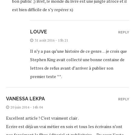
bon public ;) Bref, le monde du livre est une jungle atroce et il
est bien difficile de s’y repérer x)
LOUVE
REPLY
31 août 2016 - 15h 21
Il n’y a pas qu’une histoire de ce genre… je crois que
Stephen King avait collecté une bonne centaine de
lettres de refus avant d’arriver à publier son
premier texte ^^.
VANESSA LEKPA
REPLY
20 juin 2014 - 14h 04
Excellent article ! C’est vraiment clair .
Ecrire est déjà un vrai métier en sois et tous les écrivains n’ont
pas forcément la fibre éditorial et publicitaire… Du coup l’auto-