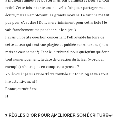
a plusieurs année à le poster mais par paranoïa et peur, j’ai tout
retiré. Cette fois je tente une nouvelle fois pour partager mes
écrits, mais en employant les grands moyens. Le tarif ne me fait
pas peur, c’est dire ! Donc merci infiniment pour cet article ! Je
vais franchement me pencher sur le sujet :)
J’avais un petite question concernant l’effroyable histoire de
cette auteur qui s’est vue plagiée et publiée sur Amazone ( non
mais ce cauchemar !). Face à un tribunal pour quelqu’un qui écrit
tout numériquement, la date de création du fichier (word par
exemple) n’entre pas en compte, tu penses ?
Voilà voilà ! Je suis ravie d’être tombée sur ton blog et vais tout
lire attentivement !
Bonne journée à toi
H
7 RÈGLES D'OR POUR AMÉLIORER SON ÉCRITURE -
REPLY