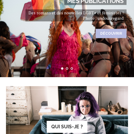
MES PUBLICATIONS
Des romans et des nouvelles LGBT+ et féministes !
Photo : undouxregard
DÉCOUVRIR
QUI SUIS-JE ?