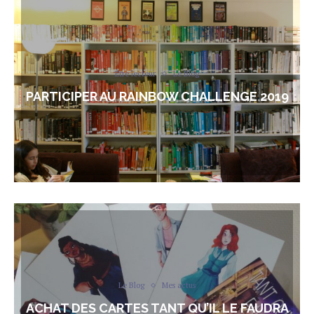
Être lecteur
Le Blog
PARTICIPER AU RAINBOW CHALLENGE 2019
Le Blog
Mes actus
ACHAT DES CARTES TANT QU’IL LE FAUDRA