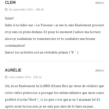
CLEM
REPLY
18 septembre 2016 - 18h 02
Salut!
Suite à ta vidéo sur « Le Passeur » je me le suis finalement procuré
et je suis en plein dedans. Et pour le moment j’adore ma lecture
alors je souhaitais te rememercier et te souhaiter une bonne
continuation!
Suivre tes activités est un véritable plaisir (´∀｀)
AURÉLIE
REPLY
4 décembre 2014 - 22h 26
Ah, tu as finalement lu la BBD d’Anne Rice (je viens de réaliser que
cette chère princesse a presque les même initiales que mon cours
préféré à la fac! Bref >_<). Le pire c'est que je ne l'ai jamais lu! Et
après avoir lu ton avis, je ne suis pas sûre de le faire un jour…