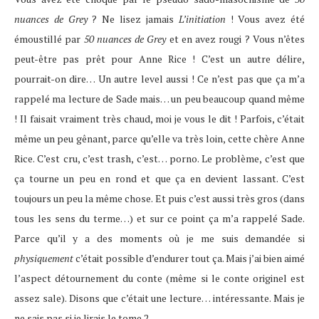
nuances de Grey
? Ne lisez jamais
L’initiation
! Vous avez été
émoustillé par
50 nuances de Grey
et en avez rougi ? Vous n’êtes
peut-être pas prêt pour Anne Rice ! C’est un autre délire,
pourrait-on dire… Un autre level aussi ! Ce n’est pas que ça m’a
rappelé ma lecture de Sade mais… un peu beaucoup quand même
! Il faisait vraiment très chaud, moi je vous le dit ! Parfois, c’était
même un peu gênant, parce qu’elle va très loin, cette chère Anne
Rice. C’est cru, c’est trash, c’est… porno. Le problème, c’est que
ça tourne un peu en rond et que ça en devient lassant. C’est
toujours un peu la même chose. Et puis c’est aussi très gros (dans
tous les sens du terme…) et sur ce point ça m’a rappelé Sade.
Parce qu’il y a des moments où je me suis demandée si
physiquement
c’était possible d’endurer tout ça. Mais j’ai bien aimé
l’aspect détournement du conte (même si le conte originel est
assez sale). Disons que c’était une lecture… intéressante. Mais je
ne sais pas si je lirais le tome 2.