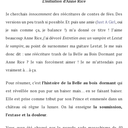
L’initiation
d’Anne Rice
Je cherchais
innocemment
des réécritures de contes de fées. Des
versions un peu trash si possible. Et puis une amie (
Just A Girl
, oui
je suis comme ça, je balance !) m’a donné ce titre ! J’aime
beaucoup Anne Rice, j’ai dévoré
Entretien avec un vampire
et
Lestat
le vampire
, au point de surnommer ma guitare Lestat. Je me suis
donc dit : une réécriture trash de la Belle au Bois Dormant par
Anne Rice ? Je vais forcément aimer ! Je ne m’attendais pas
vraiment à… à ça.
Pour résumer, c’est
l’histoire de la Belle au bois dormant
qui
est réveillée non pas par un baiser mais… en se faisant baiser.
Elle est prise comme tribut par son Prince et emmenée dans un
château où règne la luxure. On lui enseigne
la soumission,
l’extase et la douleur
.
Vous avez été choqué par le pseudo sado-masochisme de
50