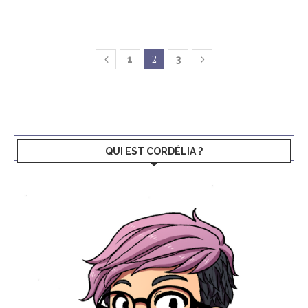
2
1
3
QUI EST CORDÉLIA ?